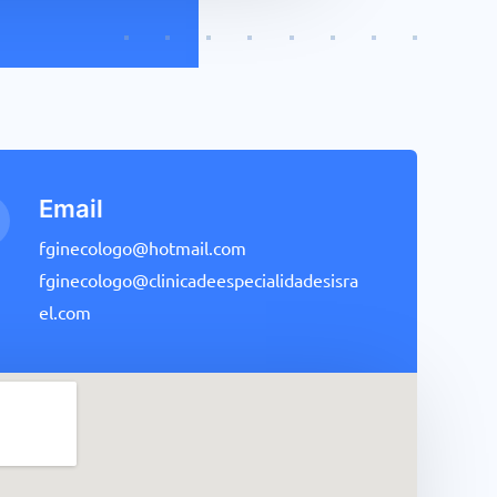
Email
fginecologo@hotmail.com
fginecologo@clinicadeespecialidadesisra
el.com