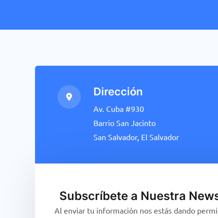
Dirección
Av. Cuba #930
Barrio San Jacinto
San Salvador, El Salvador
Subscríbete a Nuestra News
Al enviar tu información nos estás dando permi