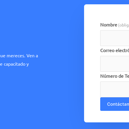
Nombre
(oblig
Correo electr
 que mereces. Ven a
e capacitado y
Número de Te
Contácta