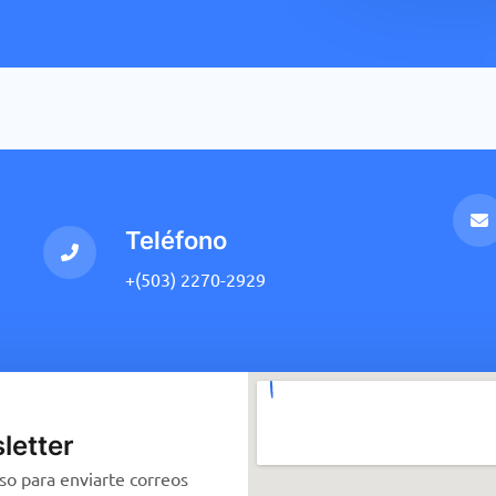
Teléfono
+(503) 2270-2929
letter
so para enviarte correos