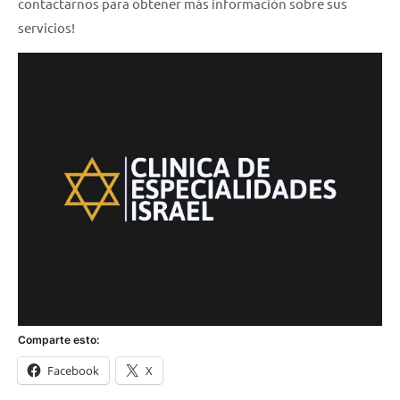
contactarnos para obtener más información sobre sus
servicios!
Comparte esto:
Facebook
X