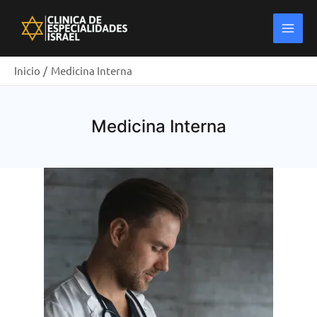
Ir
Main
al
Men
contenido
Inicio
Medicina Interna
Medicina Interna